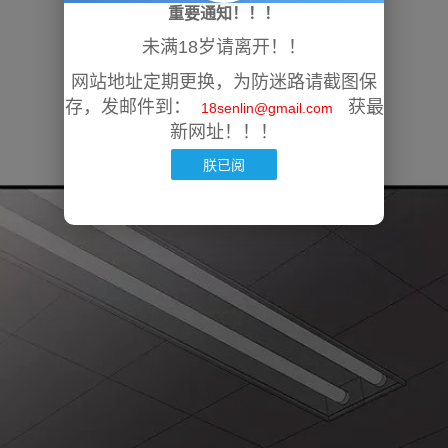
重要通知！！！
未满18岁请离开！！
网站地址定期更换，为防迷路请截图保
存，发邮件到：
获最
18senlin@gmail.com
新网址！！！
朕已阅