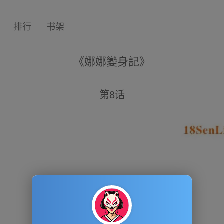
排行
书架
《娜娜變身記》
第8话