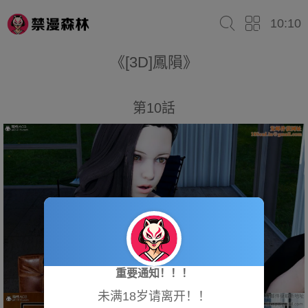
10:10
《[3D]鳳隕》
第10話
重要通知！！！
未满18岁请离开！！