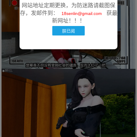
网站地址定期更换，为防迷路请截图保
存，发邮件到：
获最
18senlin@gmail.com
新网址！！！
朕已阅