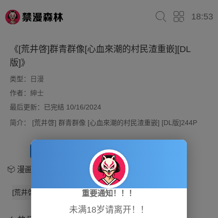
18:53
《[荒井啓]群青群像[心血來潮的村民渣重嵌][DL
版]》
类型：
日漫
作者：
紳士
最后更新：已完结 10/16/2024
简介：
[荒井啓] 群青群像 [心血來潮的村民渣重嵌] [DL版]244P
开始阅读
放入书架
漫画章节
[荒井啓]群青群像[心血來潮的村民渣重嵌][DL版]
重要通知！！！
未满18岁请离开！！