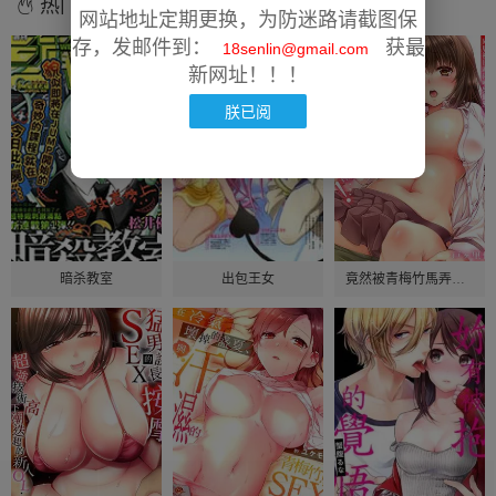
热门漫画
网站地址定期更换，为防迷路请截图保
存，发邮件到：
获最
18senlin@gmail.com
新网址！！！
朕已阅
暗杀教室
出包王女
竟然被青梅竹馬弄到高潮