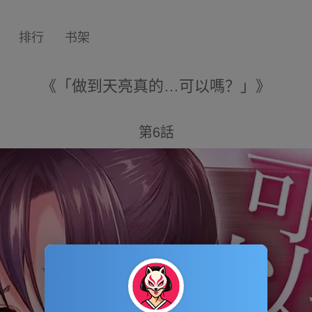
排行
书架
《「做到天亮真的…可以嗎？」》
第6話