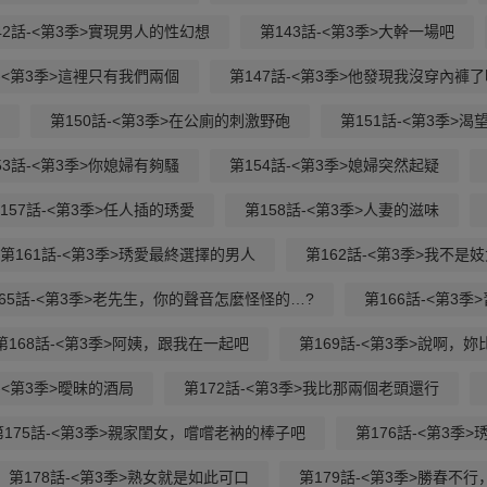
42話-<第3季>實現男人的性幻想
第143話-<第3季>大幹一場吧
話-<第3季>這裡只有我們兩個
第147話-<第3季>他發現我沒穿內褲了
第150話-<第3季>在公廁的刺激野砲
第151話-<第3季>
53話-<第3季>你媳婦有夠騷
第154話-<第3季>媳婦突然起疑
157話-<第3季>任人插的琇愛
第158話-<第3季>人妻的滋味
第161話-<第3季>琇愛最終選擇的男人
第162話-<第3季>我不是
165話-<第3季>老先生，你的聲音怎麼怪怪的…?
第166話-<第3
第168話-<第3季>阿姨，跟我在一起吧
第169話-<第3季>說啊，
-<第3季>曖昧的酒局
第172話-<第3季>我比那兩個老頭還行
第175話-<第3季>親家閨女，嚐嚐老衲的棒子吧
第176話-<第3季
第178話-<第3季>熟女就是如此可口
第179話-<第3季>勝春不