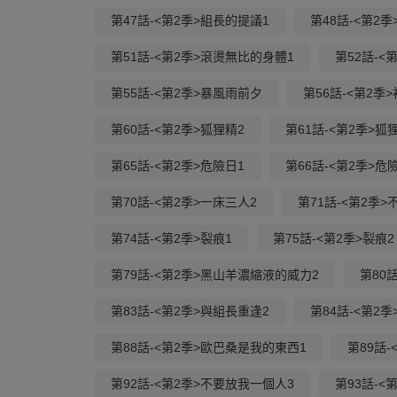
第47話-<第2季>組長的提議1
第48話-<第2
第51話-<第2季>滾燙無比的身體1
第52話-<
第55話-<第2季>暴風雨前夕
第56話-<第2季
第60話-<第2季>狐狸精2
第61話-<第2季>狐
第65話-<第2季>危險日1
第66話-<第2季>危
第70話-<第2季>一床三人2
第71話-<第2季
第74話-<第2季>裂痕1
第75話-<第2季>裂痕2
第79話-<第2季>黑山羊濃縮液的威力2
第80
第83話-<第2季>與組長重逢2
第84話-<第2
第88話-<第2季>歐巴桑是我的東西1
第89話
第92話-<第2季>不要放我一個人3
第93話-<