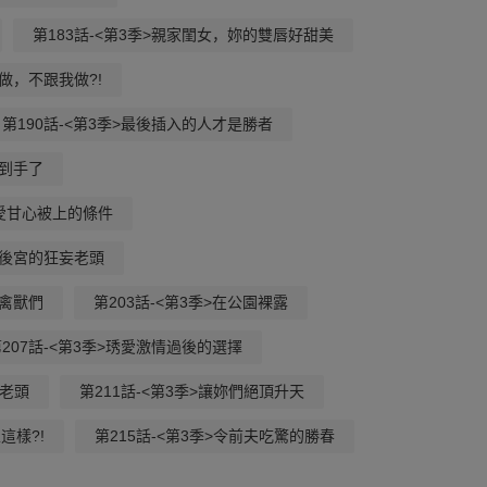
第183話-<第3季>親家閨女，妳的雙唇好甜美
頭做，不跟我做?!
第190話-<第3季>最後插入的人才是勝者
於到手了
琇愛甘心被上的條件
建立後宮的狂妄老頭
的禽獸們
第203話-<第3季>在公園裸露
207話-<第3季>琇愛激情過後的選擇
的老頭
第211話-<第3季>讓妳們絕頂升天
這樣?!
第215話-<第3季>令前夫吃驚的勝春