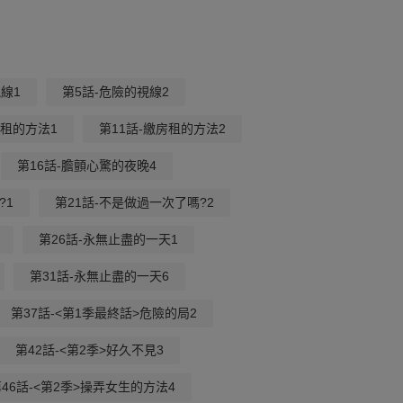
線1
第5話-危險的視線2
房租的方法1
第11話-繳房租的方法2
第16話-膽顫心驚的夜晚4
?1
第21話-不是做過一次了嗎?2
第26話-永無止盡的一天1
第31話-永無止盡的一天6
第37話-<第1季最終話>危險的局2
第42話-<第2季>好久不見3
46話-<第2季>操弄女生的方法4