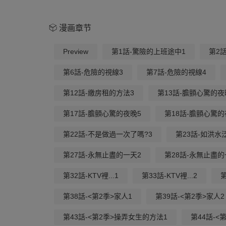
漫画章节
Preview
第1話-驚險的上班途中1
第2
第6話-危險的視線3
第7話-危險的視線4
第12話-繳房租的方法3
第13話-膽顫心驚的夜
第17話-膽顫心驚的夜晚5
第18話-膽顫心驚的
第22話-不是做過一次了嗎?3
第23話-如洪水泛
第27話-永無止盡的一天2
第28話-永無止盡的
第32話-KTV裡...1
第33話-KTV裡...2
第
第38話-<第2季>家人1
第39話-<第2季>家人2
第43話-<第2季>操弄女生的方法1
第44話-<