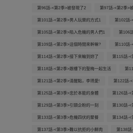
第96話-<第2季>被發現了2
第97話-<第2季>
第101話-<第2季>男人玩樂的方式1
第102話
第105話-<第2季>陷入危機的男人們1
第106
第109話-<第2季>這個時間來幹嘛?
第110話
第114話-<第2季>接下來輪到妳了
第115話
第118話-<第2季>跟樓下的聖梅一起生活
第1
第121話-<第2季>清醒點，李琇愛!
第122話
第125話-<第3季>忠於本能的身體
第126話-
第129話-<第3季>引頸企盼的一刻
第130話-
第133話-<第3季>危機四伏的聚餐
第134話
第137話-<第3季>難以抗拒的小鮮肉
第138