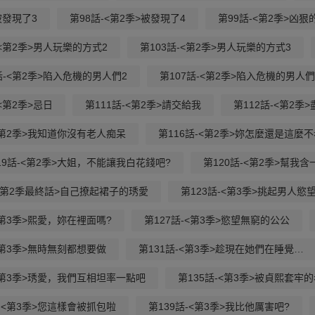
被發現了3
第98話-<第2季>被發現了4
第99話-<第2季>凶狠
-<第2季>男人玩樂的方式2
第103話-<第2季>男人玩樂的方式3
話-<第2季>陷入危機的男人們2
第107話-<第2季>陷入危機的男人們
-<第2季>忌日
第111話-<第2季>請交給我
第112話-<第2季
-<第2季>我知道你沒有老人痴呆
第116話-<第2季>妳怎麼還是這麼不
19話-<第2季>大姐，不能讓我白花錢吧?
第120話-<第2季>幫我
-<第2季最終話>自己撩起裙子的琇愛
第123話-<第3季>挑起男人慾
<第3季>熙愛，妳在裡面嗎?
第127話-<第3季>慾望無窮的公公
<第3季>無時無刻都想要做
第131話-<第3季>趁現在她們在睡覺…
-<第3季>琇愛，我們互相坦率一點吧
第135話-<第3季>被貞熙套牢
話-<第3季>您這樣會被抓包啦
第139話-<第3季>我比他厲害吧?