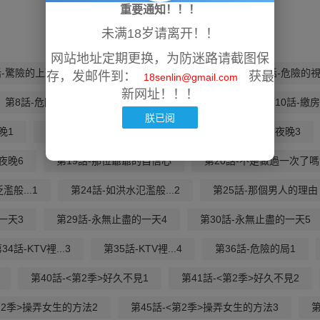
重要通知！！！
未满18岁请离开！！
网站地址定期更换，为防迷路请截图保
話-驚險的上班途中2
第3話-驚險的上班途中3
第4話-危險的視
存，发邮件到：
获最
18senlin@gmail.com
新网址！！！
第8話-危險的視線5
第9話-那個男人下的賭注
第10話-繳
朕已阅
晚1
第14話-膽顫心驚的夜晚2
第15話-膽顫心驚的夜晚3
夜晚6
第19話-那位爺爺的自信心
第20話-不是做過一次了嗎
濫般...1
第24話-如洪水氾濫般...2
第25話-那個男人的理由
一天3
第29話-永無止盡的一天4
第30話-永無止盡的一天5
34話-KTV裡...3
第35話-KTV裡...4
第36話-危險的局1
第40話-<第2季>好久不見1
第41話-<第2季>好久不見2
第2季>操弄女生的方法2
第45話-<第2季>操弄女生的方法3
第