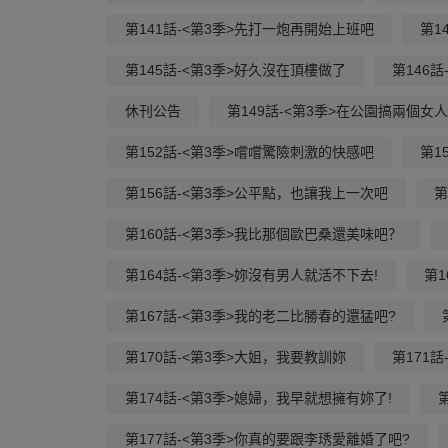
第141話-<第3季>先打一炮再開始上班吧
第1
第145話-<第3季>好久沒在頂樓做了
第146
休刊公告
第149話-<第3季>在公園搞兩個女人
第152話-<第3季>嚐嚐驚險刺激的快感吧
第1
第156話-<第3季>公平點，也讓我上一次吧
第
第160話-<第3季>我比那個歐巴桑還美味吧？
第164話-<第3季>妳沒有男人就活不下去!
第
第167話-<第3季>我的老二比勝春的還猛吧?
第170話-<第3季>大姐，我要教訓妳
第171話
第174話-<第3季>媳婦，我早就想擁有妳了!
第177話-<第3季>你真的要跟李琇愛離婚了吧?