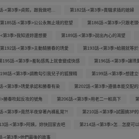
1話-<第3季>貞熙，跟我做吧…
第182話-<第3季>賣騷求插的媳婦
第185話-<第3季>公公永無止境的慾望
第186話-<第3季>只跟老
話-<第3季>我知道妳還想要
第189話-<第3季>說出內心的渴望
第192話-<第3季>主動騎勝春的琇愛
第193話-<第3季>給親就等
第195話-<第3季>羞恥感馬上就會變成快感
第196話-<第3季>讓
198話-<第3季>調教勾引我兒子的狐狸精
第199話-<第3季>想
1話-<第3季>琇愛承認和勝春有染
第202話-<第3季>遵循本能交配
3季>勝春吹起反攻的號角
第206話-<第3季>用老二一較高下
第
9話-<第3季>竟然半夜穿著內褲亂晃?!
第210話-<第3季>試圖搞3P
13話-<第3季>阿姨，妳快回家去吧
第214話-<第3季>怎…怎麼可以
話-<第3季>他們最後的故事