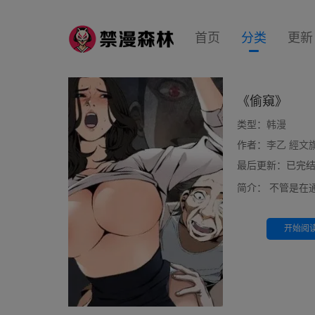
首页
分类
更新
《偷窺》
类型：
韩漫
作者：
李乙 經文
最后更新：已完结 10
简介：
不管是在通
开始阅