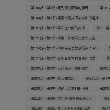
第180話-<第3季>氣到渾身顫抖的勝春
第18
第184話-<第3季>熙愛性愛成癮後做出的選擇
第187話-<第3季>再次在公園的廁所
第188
第191話-<第3季>阿姨，妳竟然也會渴求我…
第194話-<第3季>妳以為我會就這樣算了嗎?
第197話-<第3季>去勝春家當女管家的琇愛
第
第200話-<第3季>老頭源源不絕的精力
第20
第204話-<第3季>給我開始爬
第205話-<第
第208話-<第3季>琇愛出人意料的回答
第20
第212話-<第3季>嚐到3P滋味的兩個女人
第2
第216話-<第3季>拿到2億贍養費的琇愛
最終