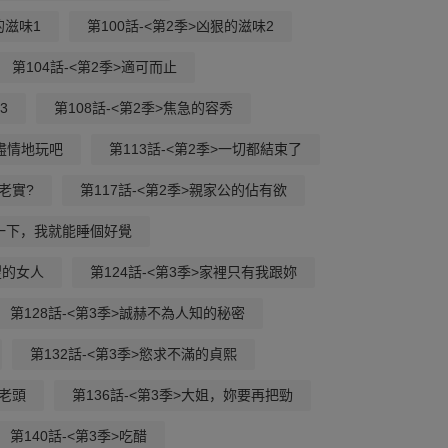
的滋味1
第100話-<第2季>凶狠的滋味2
第104話-<第2季>適可而止
3
第108話-<第2季>焦急的容秀
>盡情地玩吧
第113話-<第2季>一切都結束了
老實?
第117話-<第2季>親家公的佔有欲
含一下，我就能睡個好覺
望的女人
第124話-<第3季>家裡只有我跟妳
第128話-<第3季>誠赫不為人知的秘密
第132話-<第3季>慾求不滿的貞熙
的老頭
第136話-<第3季>大姐，妳要再把勁
第140話-<第3季>吃醋