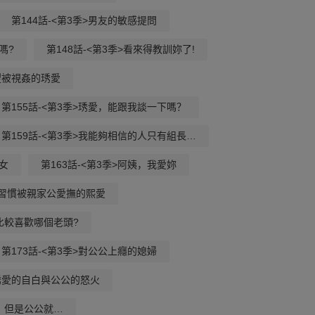
第144話-<第3季>男友的敏感提問
嗎?
第148話-<第3季>看來得教訓妳了!
渴望被視姦的琇愛
第155話-<第3季>琇愛，能跟我談一下嗎？
第159話-<第3季>我能夠相信的人只有組長…
妓女
第163話-<第3季>阿姨，我愛妳
季>習慣被親家公愛撫的熙愛
妳比較喜歡哪個老頭?
第173話-<第3季>對公公上癮的媳婦
>琇愛的自白與公公的怒火
行，但是公公就…