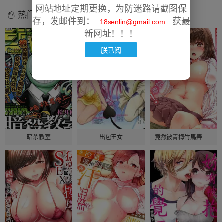
网站地址定期更换，为防迷路请截图保
热门漫画
存，发邮件到：
获最
18senlin@gmail.com
新网址！！！
朕已阅
暗杀教室
出包王女
竟然被青梅竹馬弄到高潮