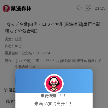
21:25
《[もずや紫]白黒・ロワイヤル[麻油掃圖]單行本新
增もずや紫合輯》
类型：
日漫
作者：
紳士
最后更新：已完结 10/16/2024
简介：
[もずや紫] 白黒・ロワイヤル [麻油掃圖] 單行本 新增もず
や紫合輯203P
开始阅读
放入书架
漫画章节
重要通知！！！
[もずや紫]白黒・ロワイヤル[麻油掃圖]單行本新增もずや紫合輯
未满18岁请离开！！