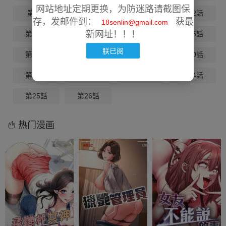
网站地址定期更换，为防迷路请截图保
第9話
第10話
第11話
第12話
存，发邮件到：
获最
18senlin@gmail.com
新网址！！！
第13話
第14話
第15話
第16話
朕已阅
第17話
第18話
第19話
第20話
第21話
第22話
第23話
第24話
第25話
第26話
热门漫画