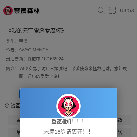
03:53
《我的元宇宙戀愛魔棒》
类型：
韩漫
作者：
SWAG MANGA
最后更新：连载中 10/16/2024
简介：
AI少女為了防止人類滅絕，帶著使命來拯救地球，意外展
開一連串的愛愛之旅！
开始阅读
放入书架
漫画章节
第1話
第2話
第3話
第4話
重要通知！！！
未满18岁请离开！！
第5話
第6話
第7話
第8話