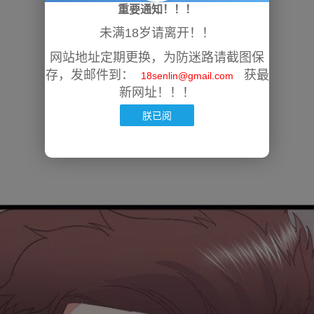
重要通知！！！
未满18岁请离开！！
网站地址定期更换，为防迷路请截图保
存，发邮件到：
获最
18senlin@gmail.com
新网址！！！
朕已阅