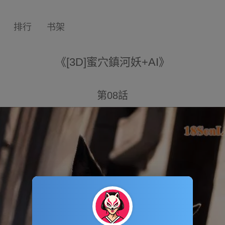
排行
书架
《[3D]蜜穴鎮河妖+AI》
第08話