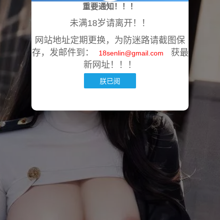
重要通知！！！
未满18岁请离开！！
网站地址定期更换，为防迷路请截图保
存，发邮件到：
获最
18senlin@gmail.com
新网址！！！
朕已阅