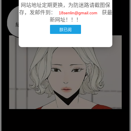
网站地址定期更换，为防迷路请截图保
存，发邮件到：
获最
18senlin@gmail.com
新网址！！！
朕已阅