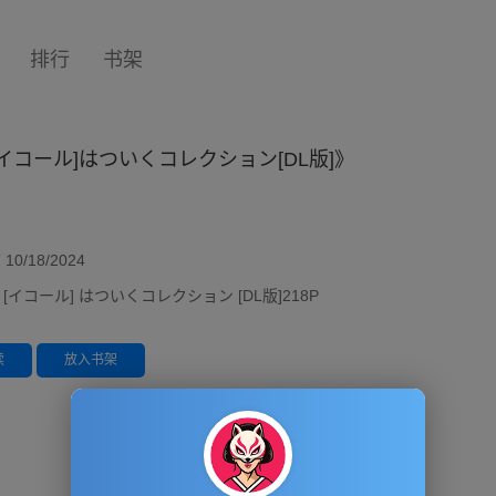
排行
书架
[イコール]はついくコレクション[DL版]》
/18/2024
 [イコール] はついくコレクション [DL版]218P
读
放入书架