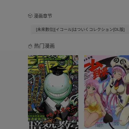
漫画章节
[未來數位][イコール]はついくコレクション[DL版]
热门漫画