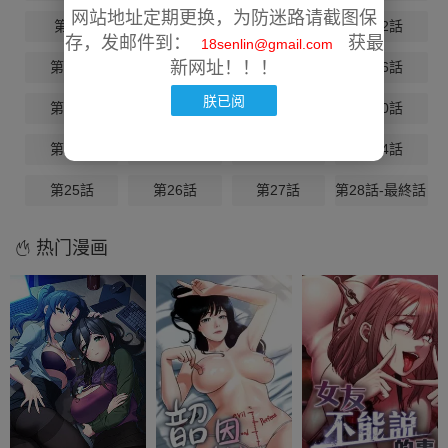
网站地址定期更换，为防迷路请截图保
第9話
第10話
第11話
第12話
存，发邮件到：
获最
18senlin@gmail.com
新网址！！！
第13話
第14話
第15話
第16話
朕已阅
第17話
第18話
第19話
第20話
第21話
第22話
第23話
第24話
第25話
第26話
第27話
第28話-最終話（
热门漫画