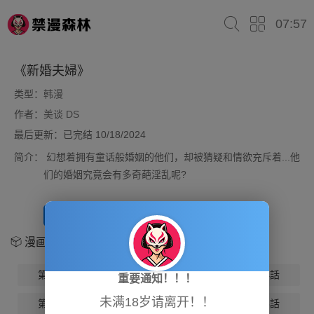
07:57
《新婚夫婦》
类型：
韩漫
作者：
美谈 DS
最后更新：已完结 10/18/2024
简介：
幻想着拥有童话般婚姻的他们，却被猜疑和情欲充斥着...他
们的婚姻究竟会有多奇葩淫乱呢?
开始阅读
放入书架
漫画章节
第1話
第2話
第3話
第4話
重要通知！！！
未满18岁请离开！！
第5話
第6話
第7話
第8話