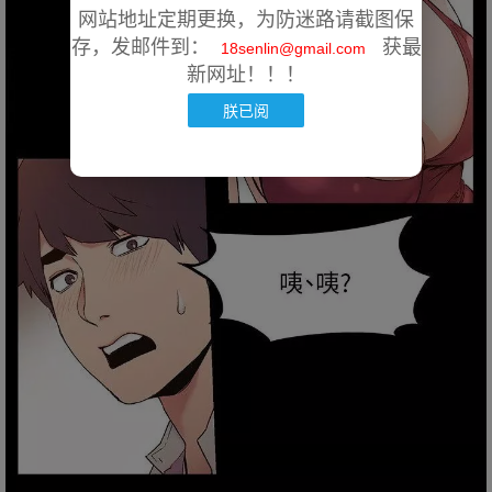
网站地址定期更换，为防迷路请截图保
存，发邮件到：
获最
18senlin@gmail.com
新网址！！！
朕已阅