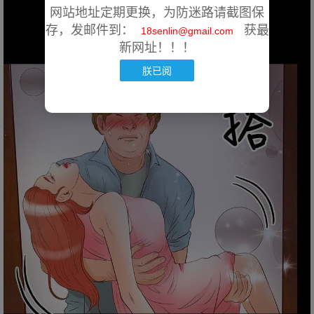
网站地址定期更换，为防迷路请截图保
存，发邮件到：
获最
18senlin@gmail.com
新网址！！！
朕已阅