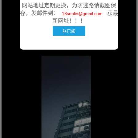
网站地址定期更换，为防迷路请截图保
存，发邮件到：
获最
18senlin@gmail.com
新网址！！！
朕已阅