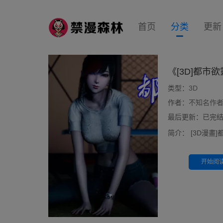
首页
分类
更新
《[3D]都市
类型：
3D
作者：
不知名作
最后更新：已完结 10
简介：
[3D漫畫
开始阅