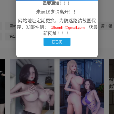
重要通知！！！
未满18岁请离开！！
网站地址定期更换，为防迷路请截图保
第05話
第06話
第07話
第08話
第09話
存，发邮件到：
获最
18senlin@gmail.com
新网址！！！
第17話
第18話-最終話
朕已阅