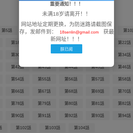
重要通知！！！
未满18岁请离开！！
网站地址定期更换，为防迷路请截图保
第5話
第6話
第7話
第8話
第9話
第10
存，发邮件到：
获最
18senlin@gmail.com
新网址！！！
第18話
第19話
第20話
第21話
第22話
朕已阅
第30話
第31話
第32話
第33話
第34話
第42話
第43話
第44話
第45話
第46話
第54話
第55話
第56話
第57話
第58話
第66話
第67話
第68話
第69話
第70話
第78話
第79話
第80話
第81話
第82話
第90話
第91話
第92話
第93話
第94話
話
第102話
第103話
第104話