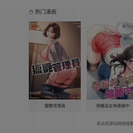
热门漫画
獵艷琯理員
飛機盃女神連線中
本站资源均网络搜