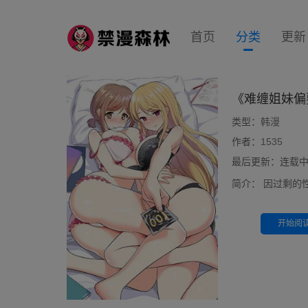
首页
分类
更新
《难缠姐妹偏
类型：
韩漫
作者：
1535
最后更新：连载中 0
简介：
因过剩的
开始阅