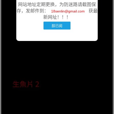
网站地址定期更换，为防迷路请截图保
存，发邮件到：
获最
18senlin@gmail.com
新网址！！！
朕已阅