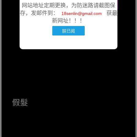
网站地址定期更换，为防迷路请截图保
存，发邮件到：
获最
18senlin@gmail.com
新网址！！！
朕已阅