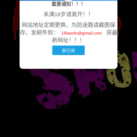
重要通知！！！
未满18岁请离开！！
网站地址定期更换，为防迷路请截图保
存，发邮件到：
获最
18senlin@gmail.com
新网址！！！
朕已阅