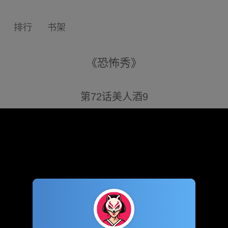
排行
书架
《恐怖秀》
第72话美人酒9