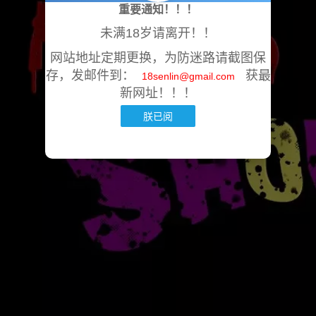
重要通知！！！
未满18岁请离开！！
网站地址定期更换，为防迷路请截图保
存，发邮件到：
获最
18senlin@gmail.com
新网址！！！
朕已阅