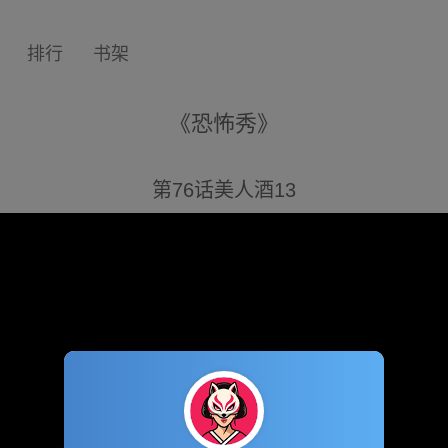
排行
书架
《恐怖秀》
第76话美人酒13