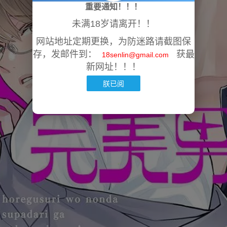
重要通知！！！
未满18岁请离开！！
网站地址定期更换，为防迷路请截图保
存，发邮件到：
获最
18senlin@gmail.com
新网址！！！
朕已阅