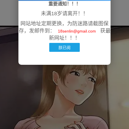
重要通知！！！
未满18岁请离开！！
网站地址定期更换，为防迷路请截图保
存，发邮件到：
获最
18senlin@gmail.com
新网址！！！
朕已阅