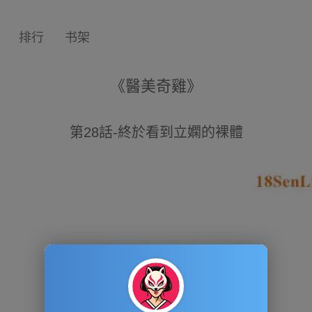
排行
书架
《醫美奇雞》
第28話-終於看到立嫻的裸體