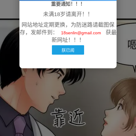
重要通知！！！
未满18岁请离开！！
网站地址定期更换，为防迷路请截图保
存，发邮件到：
获最
18senlin@gmail.com
新网址！！！
朕已阅