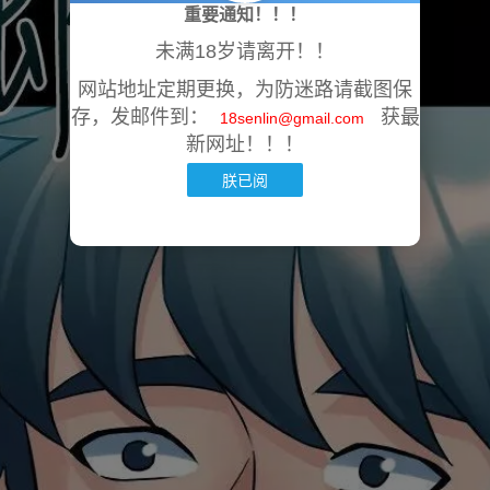
重要通知！！！
未满18岁请离开！！
网站地址定期更换，为防迷路请截图保
存，发邮件到：
获最
18senlin@gmail.com
新网址！！！
朕已阅