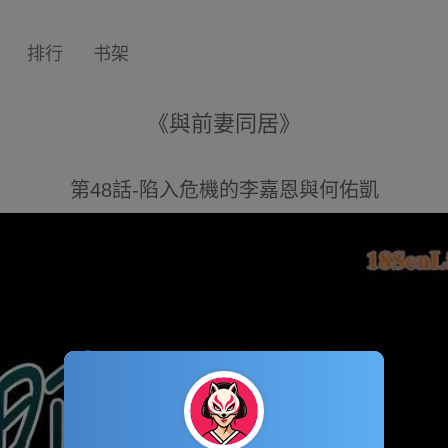
排行
书架
《與前妻同居》
第48話-陷入危機的李嘉恩與何佑凱