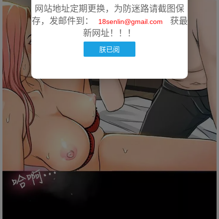
网站地址定期更换，为防迷路请截图保
存，发邮件到：
获最
18senlin@gmail.com
新网址！！！
朕已阅