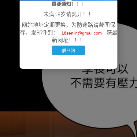
重要通知！！！
未满18岁请离开！！
网站地址定期更换，为防迷路请截图保
存，发邮件到：
获最
18senlin@gmail.com
新网址！！！
朕已阅