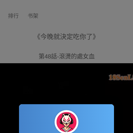
排行
书架
《今晚就決定吃你了》
第48話-滾燙的處女血