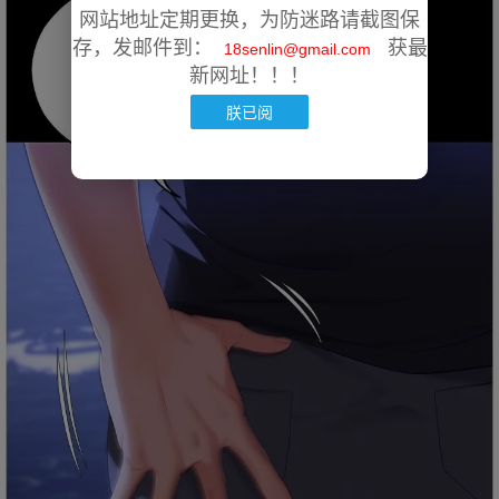
网站地址定期更换，为防迷路请截图保
存，发邮件到：
获最
18senlin@gmail.com
新网址！！！
朕已阅