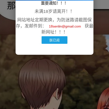
重要通知！！！
未满18岁请离开！！
网站地址定期更换，为防迷路请截图保
存，发邮件到：
获最
18senlin@gmail.com
新网址！！！
朕已阅