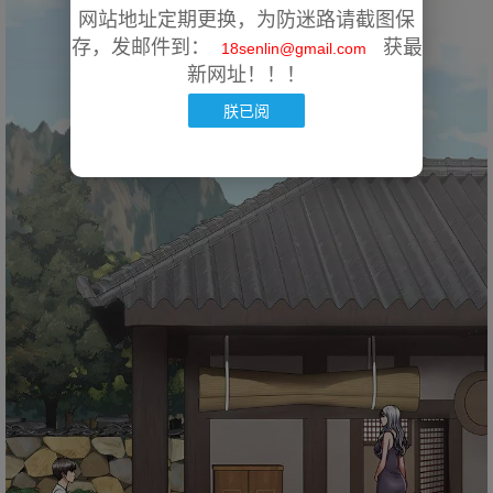
网站地址定期更换，为防迷路请截图保
存，发邮件到：
获最
18senlin@gmail.com
新网址！！！
朕已阅