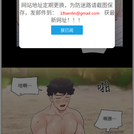
网站地址定期更换，为防迷路请截图保
存，发邮件到：
获最
18senlin@gmail.com
新网址！！！
朕已阅