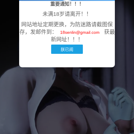
重要通知！！！
未满18岁请离开！！
网站地址定期更换，为防迷路请截图保
存，发邮件到：
获最
18senlin@gmail.com
新网址！！！
朕已阅