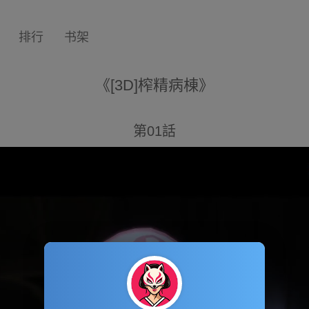
排行
书架
《[3D]榨精病棟》
第01話