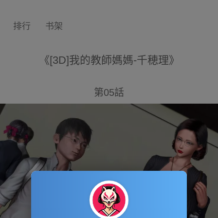
排行
书架
《[3D]我的教師媽媽-千穂理》
第05話