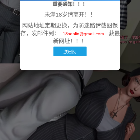
重要通知！！！
未满18岁请离开！！
网站地址定期更换，为防迷路请截图保
存，发邮件到：
获最
18senlin@gmail.com
新网址！！！
朕已阅