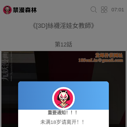
07:01
《[3D]絲襪淫娃女教師》
第12話
重要通知！！！
未满18岁请离开！！