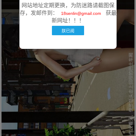
网站地址定期更换，为防迷路请截图保
存，发邮件到：
获最
18senlin@gmail.com
新网址！！！
朕已阅