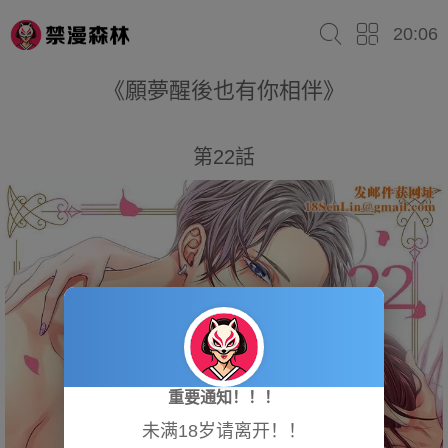
20:06
《願夢醒後也有你相伴》
第22話
重要通知！！！
未满18岁请离开！！