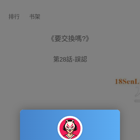
排行
书架
《要交換嗎?》
第28話-誤認