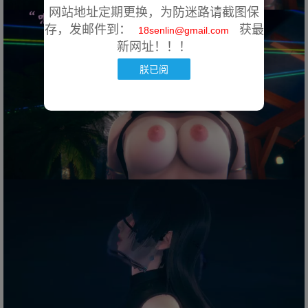
网站地址定期更换，为防迷路请截图保
存，发邮件到：
获最
18senlin@gmail.com
新网址！！！
朕已阅