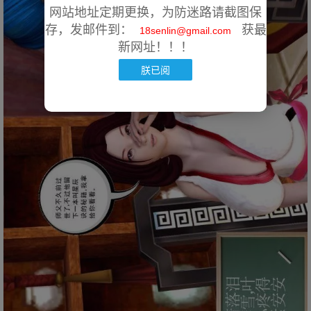
网站地址定期更换，为防迷路请截图保
存，发邮件到：
获最
18senlin@gmail.com
新网址！！！
朕已阅