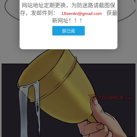
网站地址定期更换，为防迷路请截图保
存，发邮件到：
获最
18senlin@gmail.com
新网址！！！
朕已阅