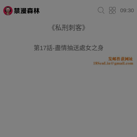
09:30
《私刑刺客》
第17話-盡情抽送處女之身