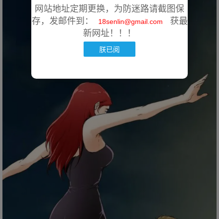
网站地址定期更换，为防迷路请截图保
存，发邮件到：
获最
18senlin@gmail.com
新网址！！！
朕已阅