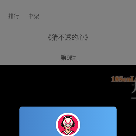
排行
书架
《猜不透的心》
第9話