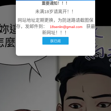
重要通知！！！
未满18岁请离开！！
网站地址定期更换，为防迷路请截图保
存，发邮件到：
获最
18senlin@gmail.com
新网址！！！
朕已阅