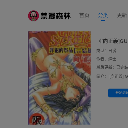
首页
分类
更新
《[向正義]GU
类型：
日漫
作者：
紳士
最后更新：已完结 10
简介：
[向正義] G
开始阅