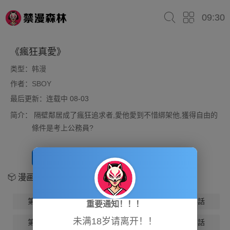
09:30
《瘋狂真愛》
类型：
韩漫
作者：
SBOY
最后更新：连载中 08-03
简介：
隔壁鄰居成了瘋狂追求者,愛他愛到不惜綁架他,獲得自由的
條件是考上公務員?
开始阅读
放入书架
漫画章节
第1話
第2話
第3話
第4話
重要通知！！！
未满18岁请离开！！
第5話
第6話
第7話
第8話