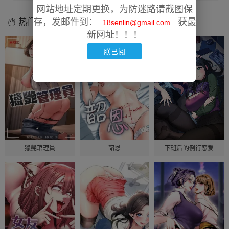
网站地址定期更换，为防迷路请截图保
热门漫画
存，发邮件到：
获最
18senlin@gmail.com
新网址！！！
朕已阅
獵艷琯理員
韶恩
下班后的例行恋爱