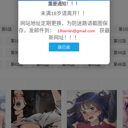
重要通知！！！
未满18岁请离开！！
网站地址定期更换，为防迷路请截图保
第5話
第6話
第7話
第8話
第9話
第10
存，发邮件到：
获最
18senlin@gmail.com
新网址！！！
第18話
第19話
第20話
第21話
第22話
朕已阅
第30話
第31話
第32話
第33話
第34話
第42話
第43話
第44話
第45話
第46話