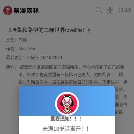
12:12
《哈魯和路伊的二喵世界lovelife！》
类型：
同性
作者：
Maki Har
最后更新：已完结 10/18/2024
简介：
被漂亮的姐姐撿回家的野貓哈魯，開心地來到了自己的新
家，結果那裡竟然還有一隻比自己更大，更帥的貓——路
易！？哈魯原本一直把路易當做自己的對手，下定決心「絕
不和他搞好關係！」，可路易卻總是對他露出溫柔的笑容。
某一天，哈魯的身體因為在醫院打了針而突然變得滾燙…不
僅口渴頭暈，就連小雞雞都開始變得有了感覺…！！而發情
了的哈魯，突然覺得路易那撫摸自己的大手是那麼的舒服
重要通知！！！
——！？
未满18岁请离开！！