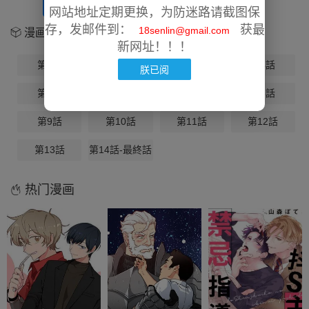
开始阅读
放入书架
网站地址定期更换，为防迷路请截图保
存，发邮件到：
获最
18senlin@gmail.com
漫画章节
新网址！！！
第1話
第2話
第3話
第4話
朕已阅
第5話
第6話
第7話
第8話
第9話
第10話
第11話
第12話
第13話
第14話-最終話
热门漫画