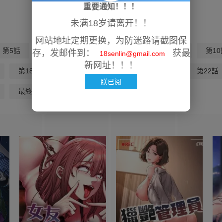
重要通知！！！
未满18岁请离开！！
网站地址定期更换，为防迷路请截图保
第5話
第6話
第7話
第8話
第9話
第10
存，发邮件到：
获最
18senlin@gmail.com
新网址！！！
第18話
第19話
第20話
第21話
第22話
朕已阅
最終話