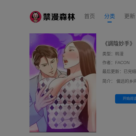
首页
分类
更新
《調陰妙手》
类型：
韩漫
作者：
FACON
最后更新：已完结 10
简介：
偏远的乡间
开始阅