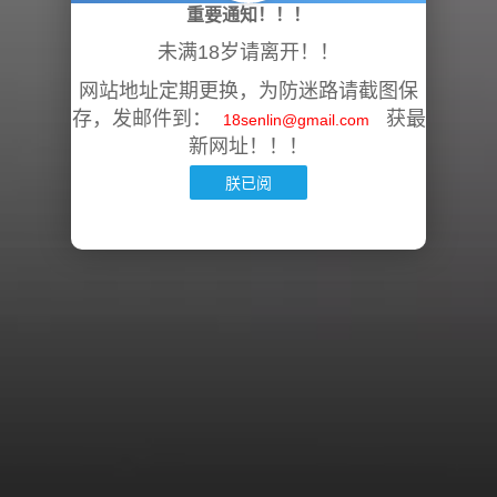
重要通知！！！
未满18岁请离开！！
网站地址定期更换，为防迷路请截图保
存，发邮件到：
获最
18senlin@gmail.com
新网址！！！
朕已阅