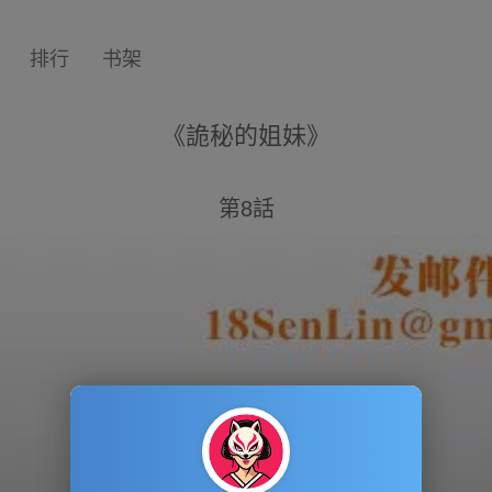
排行
书架
《詭秘的姐妹》
第8話