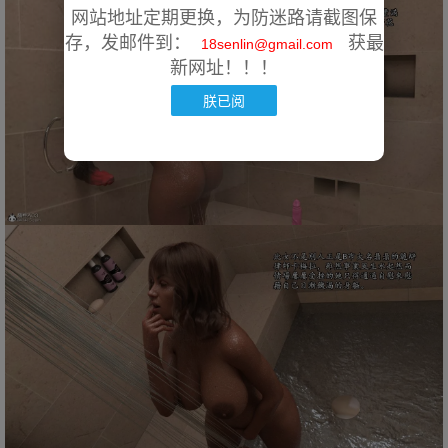
网站地址定期更换，为防迷路请截图保
存，发邮件到：
获最
18senlin@gmail.com
新网址！！！
朕已阅