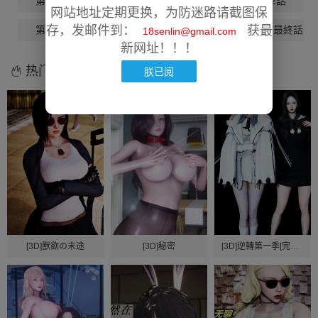
第09話
第10話
第11話
第12話
网站地址定期更换，为防迷路请截图保
存，发邮件到：
获最
第13話
第14話
第15話
第16話-最終話
18senlin@gmail.com
新网址！！！
热门漫画
朕已阅
[3D]獸欲の末途
[3D]秘密
[3D]逆轉第一季[完整版]