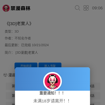
09:06
《[3D]老實人》
类型：
3D
作者：
不知名作者
最后更新：已完结 10/21/2024
简介：
[3D漫畫]老實人
开始阅读
放入书架
漫画章节
第01話
第02話
第03話
第04話
重要通知！！！
第05話
第06話
第07話
第08話
未满18岁请离开！！